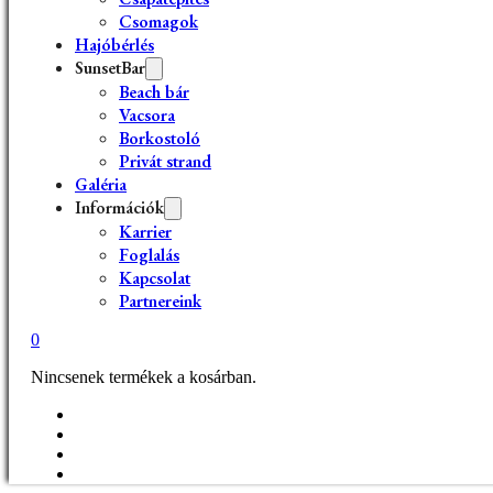
Csomagok
Hajóbérlés
SunsetBar
Beach bár
Vacsora
Borkostoló
Privát strand
Galéria
Információk
Karrier
Foglalás
Kapcsolat
Partnereink
0
Nincsenek termékek a kosárban.