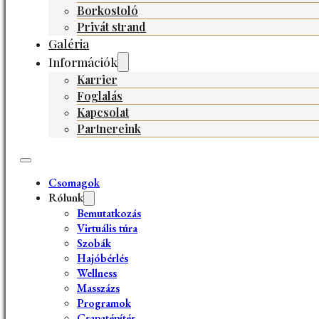
Borkostoló
Privát strand
Galéria
Információk
Karrier
Foglalás
Kapcsolat
Partnereink
Csomagok
Rólunk
Bemutatkozás
Virtuális túra
Szobák
Hajóbérlés
Wellness
Masszázs
Programok
Csapatépítés