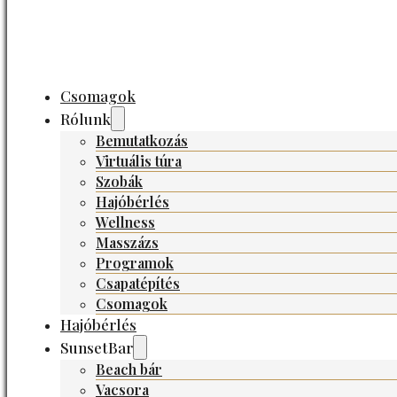
Csomagok
Rólunk
Bemutatkozás
Virtuális túra
Szobák
Hajóbérlés
Wellness
Masszázs
Programok
Csapatépítés
Csomagok
Hajóbérlés
SunsetBar
Beach bár
Vacsora